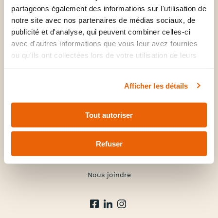
Médecine familiale & spécialités
partageons également des informations sur l'utilisation de
Santé mentale
notre site avec nos partenaires de médias sociaux, de
publicité et d'analyse, qui peuvent combiner celles-ci
Soins infirmiers
avec d'autres informations que vous leur avez fournies
Médecine corporative
ou qu'ils ont collectées lors de votre utilisation de leurs
services.
La clinique
Afficher les détails
À propos
Forfaits et tarifs
Tout autoriser
FAQ
Refuser
Nouvelles
Carrière
Nous joindre