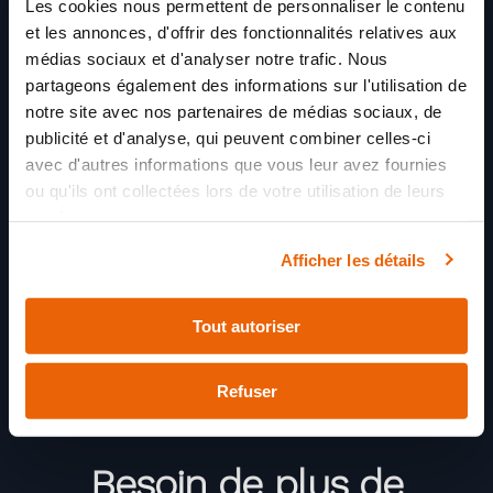
Les cookies nous permettent de personnaliser le contenu
demeuriez sous nos soins après leur
administration, pour qu’au besoin, nous puissions
et les annonces, d'offrir des fonctionnalités relatives aux
rapidement intervenir.
médias sociaux et d'analyser notre trafic. Nous
partageons également des informations sur l'utilisation de
notre site avec nos partenaires de médias sociaux, de
publicité et d'analyse, qui peuvent combiner celles-ci
avec d'autres informations que vous leur avez fournies
ou qu'ils ont collectées lors de votre utilisation de leurs
services.
Afficher les détails
Tout autoriser
Refuser
Besoin de plus de