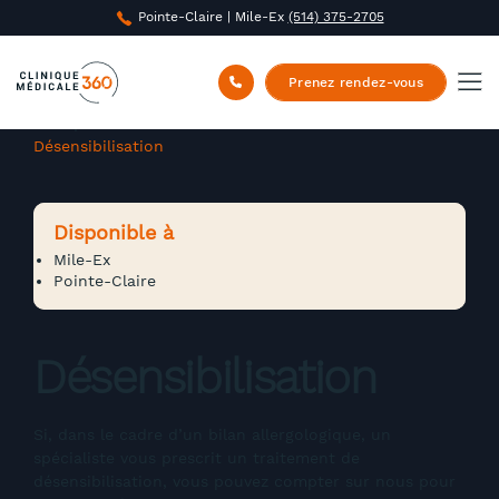
Pointe-Claire | Mile-Ex
(514) 375-2705
Prenez rendez-vous
Clinique Médicale 360
/
Soins infirmiers
/
Désensibilisation
Disponible à
Mile-Ex
Pointe-Claire
Désensibilisation
Si, dans le cadre d’un bilan allergologique, un
spécialiste vous prescrit un traitement de
désensibilisation, vous pouvez compter sur nous pour