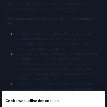
graminées, gazon, arbres, etc.), on parvient à réduire
les symptômes provoqués par l’exposition.
Services de soutien offerts par la Clinique médicale
360
Si, dans le cadre d’un bilan allergologique, un
spécialiste vous prescrit un traitement de
désensibilisation, il vous rédigera aussi une
ordonnance pour ses vaccins.
Vous pouvez prendre une série de rendez-vous à
la Clinique médicale 360 pour les faire
administrer. Vous passerez prendre les vaccins à
la pharmacie avant votre premier rendez-vous
chez nous pour une injection; nous conserverons
les vaccins subséquents.
Les injections sont administrées par l’infirmière.
Elles doivent être effectuées sous supervision
médicale et suivies d’une période d’observation
de 30 minutes en clinique, car elles déclenchent
Ce site web utilise des cookies.
parfois une réaction. Il importe donc que vous