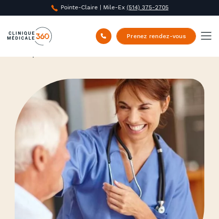
Pointe-Claire | Mile-Ex
(514) 375-2705
Prenez rendez-vous
Clinique Médicale 360
/
Carrière