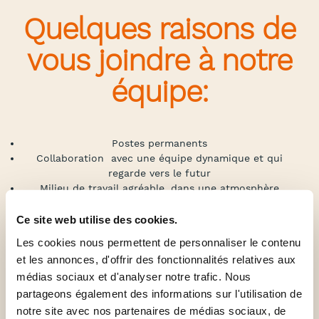
Quelques raisons de
vous joindre à notre
équipe:
Postes permanents
Collaboration avec une équipe dynamique et qui
regarde vers le futur
Milieu de travail agréable, dans une atmosphère
familiale
Salaire compétitif
Ce site web utilise des cookies.
Possibilités de croissance
Les cookies nous permettent de personnaliser le contenu
Possibilités de formation
et les annonces, d'offrir des fonctionnalités relatives aux
Stationnement gratuit (les deux succursales)
médias sociaux et d'analyser notre trafic. Nous
À deux pas du métro Station du Parc (succursale Mile-
Ex)
partageons également des informations sur l'utilisation de
notre site avec nos partenaires de médias sociaux, de