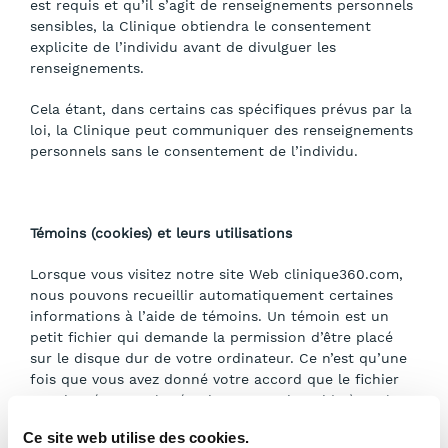
est requis et qu’il s’agit de renseignements personnels
sensibles, la Clinique obtiendra le consentement
explicite de l’individu avant de divulguer les
renseignements.
Cela étant, dans certains cas spécifiques prévus par la
loi, la Clinique peut communiquer des renseignements
personnels sans le consentement de l’individu.
Témoins (cookies) et leurs utilisations
Lorsque vous visitez notre site Web clinique360.com,
nous pouvons recueillir automatiquement certaines
informations à l’aide de témoins. Un témoin est un
petit fichier qui demande la permission d’être placé
sur le disque dur de votre ordinateur. Ce n’est qu’une
fois que vous avez donné votre accord que le fichier
est ajouté et que le témoin en question aide à analyser
le trafic web ou vous permet de savoir quand vous
Ce site web utilise des cookies.
visitez un site particulier.