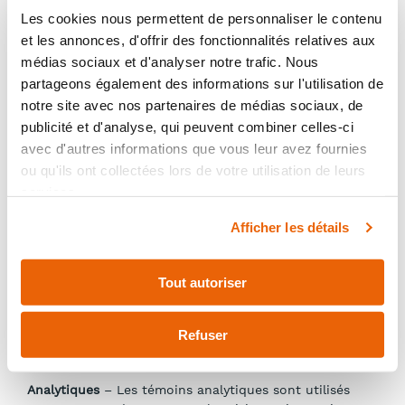
Les cookies nous permettent de personnaliser le contenu
Les témoins permettent aux applications web de vous
et les annonces, d'offrir des fonctionnalités relatives aux
répondre en tant qu’individu. Grâce aux témoins,
médias sociaux et d'analyser notre trafic. Nous
l’application web peut adapter ses opérations à vos
partageons également des informations sur l'utilisation de
préférences. Les différents types de témoins sont les
notre site avec nos partenaires de médias sociaux, de
suivants :
publicité et d'analyse, qui peuvent combiner celles-ci
Nécessaires
– Les témoins nécessaires sont
avec d'autres informations que vous leur avez fournies
indispensables au bon fonctionnement du site web.
ou qu'ils ont collectées lors de votre utilisation de leurs
Cette catégorie ne comprend que les témoins qui
services.
assurent les fonctionnalités de base et les
caractéristiques de sécurité du site web. Ces témoins
Afficher les détails
ne stockent aucun renseignement personnel.
Fonctionnels
– Les témoins fonctionnels permettent
Tout autoriser
de réaliser certaines fonctionnalités telles que le
partage du contenu du site web sur des plateformes
de médias sociaux, la collecte de commentaires et
Refuser
d’autres fonctions de tiers.
Analytiques
– Les témoins analytiques sont utilisés