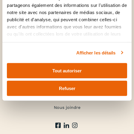
Médecine familiale & spécialités
partageons également des informations sur l'utilisation de
Santé mentale
notre site avec nos partenaires de médias sociaux, de
publicité et d'analyse, qui peuvent combiner celles-ci
Soins infirmiers
avec d'autres informations que vous leur avez fournies
Médecine corporative
ou qu'ils ont collectées lors de votre utilisation de leurs
services.
La clinique
Afficher les détails
À propos
Forfaits et tarifs
Tout autoriser
FAQ
Refuser
Nouvelles
Carrière
Nous joindre