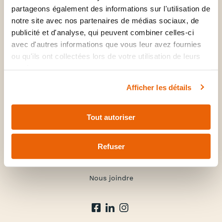
Médecine familiale & spécialités
partageons également des informations sur l'utilisation de
Santé mentale
notre site avec nos partenaires de médias sociaux, de
publicité et d'analyse, qui peuvent combiner celles-ci
Soins infirmiers
avec d'autres informations que vous leur avez fournies
Médecine corporative
ou qu'ils ont collectées lors de votre utilisation de leurs
services.
La clinique
Afficher les détails
À propos
Forfaits et tarifs
Tout autoriser
FAQ
Refuser
Nouvelles
Carrière
Nous joindre