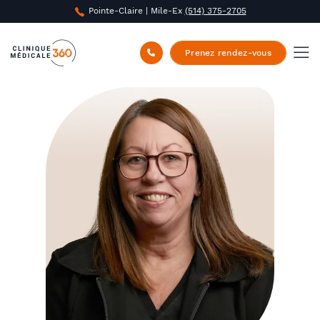
Pointe-Claire | Mile-Ex
(514) 375-2705
Clinique Médicale 360
/
À propos
/
Nathalie St-
Denis
Prenez rendez-vous