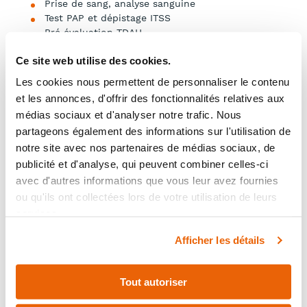
Prise de sang, analyse sanguine
Test PAP et dépistage ITSS
Pré évaluation TDAH
Zona
Ce site web utilise des cookies.
Éruption cutanées
Renouvellement de médicaments
Les cookies nous permettent de personnaliser le contenu
Fièvre
et les annonces, d'offrir des fonctionnalités relatives aux
Verrues
médias sociaux et d'analyser notre trafic. Nous
Formulaires d’assurance SAAQ
partageons également des informations sur l'utilisation de
Dépistage du diabète
Dépistage du cancer du col de l’utérus, de la
notre site avec nos partenaires de médias sociaux, de
prostate, du sein ou du côlon
publicité et d'analyse, qui peuvent combiner celles-ci
Dépistage des problèmes cardiaques
avec d'autres informations que vous leur avez fournies
Dépistage de l’ostéoporose
ou qu'ils ont collectées lors de votre utilisation de leurs
services.
Afficher les détails
Tout autoriser