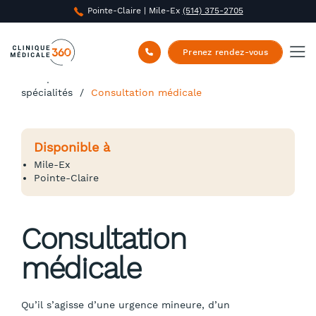
Pointe-Claire | Mile-Ex
(514) 375-2705
Prenez rendez-vous
Clinique Médicale 360
/
Médecine familiale &
spécialités
/
Consultation médicale
Disponible à
Mile-Ex
Pointe-Claire
Consultation
médicale
Qu’il s’agisse d’une urgence mineure, d’un