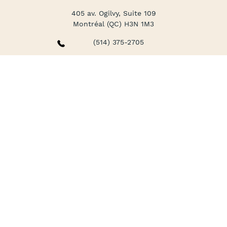
405 av. Ogilvy, Suite 109
Montréal (QC) H3N 1M3
(514) 375-2705
Services
Médecine familiale & spécialités
Santé mentale
Soins infirmiers
Médecine corporative
La clinique
À propos
Forfaits et tarifs
FAQ