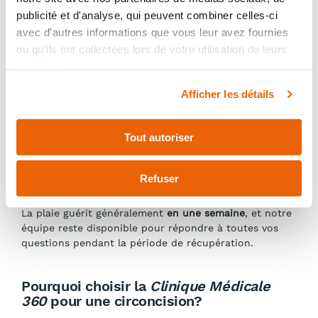
publicité et d'analyse, qui peuvent combiner celles-ci
avec d'autres informations que vous leur avez fournies
Soins post-circoncision
ou qu'ils ont collectées lors de votre utilisation de leurs
Après la procédure, des
soins appropriés
sont
services.
essentiels pour favoriser la guérison et réduire le
Afficher les détails
risque de complications. Nous recommandons de :
Garder la zone
propre et sèche
;
Tout autoriser
Appliquer de la
vaseline
selon les instructions
pour éviter les frottements ;
Surveiller
les signes d’infection, tels que rougeur,
Refuser
enflure ou écoulement.
La plaie guérit généralement
en une semaine
, et notre
équipe reste disponible pour répondre à toutes vos
questions pendant la période de récupération.
Pourquoi choisir la
Clinique Médicale
360
pour une circoncision?