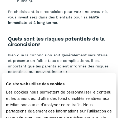
humain).
En choisissant la circoncision pour votre nouveau-né,
vous investissez dans des bienfaits pour sa
santé
immédiate et à long terme
.
Quels sont les risques potentiels de la
circoncision?
Bien que la circoncision soit généralement sécuritaire
et présente un faible taux de complications, il est
important que les parents soient informés des risques
potentiels, qui peuvent inclure :
Légers saignements
;
Ce site web utilise des cookies.
Infection
;
Les cookies nous permettent de personnaliser le contenu
Dans de rares cas, une
blessure au pénis
.
et les annonces, d'offrir des fonctionnalités relatives aux
Notre équipe médicale prend toutes les précautions
médias sociaux et d'analyser notre trafic. Nous
nécessaires pour minimiser ces risques et assurer la
partageons également des informations sur l'utilisation de
sécurité
de votre enfant.
notre site avec nos partenaires de médias sociaux, de