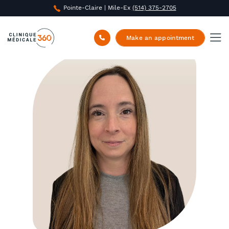
Pointe-Claire | Mile-Ex
(514) 375-2705
Clinique Médicale 360
/
About us
/
Amanda Gilligan
Make an appointment